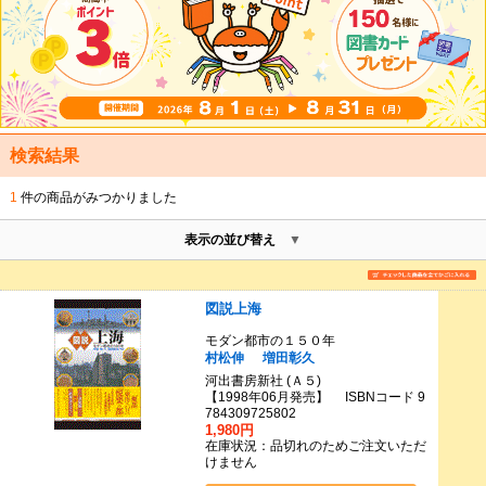
検索結果
1
件の商品がみつかりました
表示の並び替え
図説上海
モダン都市の１５０年
村松伸
増田彰久
河出書房新社 (Ａ５)
【1998年06月発売】 ISBNコード 9
784309725802
1,980円
在庫状況：品切れのためご注文いただ
けません