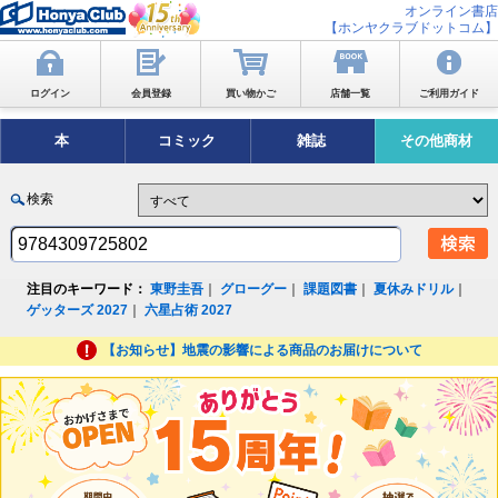
オンライン書店
【ホンヤクラブドットコム】
ログイン
会員登録
買い物かご
店舗一覧
ご利用ガイド
本
コミック
雑誌
その他商材
検索
注目のキーワード：
東野圭吾
｜
グローグー
｜
課題図書
｜
夏休みドリル
｜
ゲッターズ 2027
｜
六星占術 2027
【お知らせ】地震の影響による商品のお届けについて