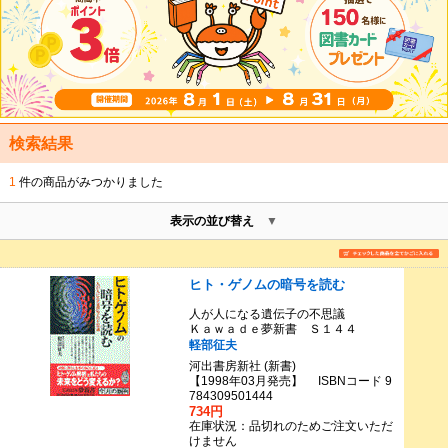
検索結果
1
件の商品がみつかりました
表示の並び替え
ヒト・ゲノムの暗号を読む
人が人になる遺伝子の不思議
Ｋａｗａｄｅ夢新書 Ｓ１４４
軽部征夫
河出書房新社 (新書)
【1998年03月発売】 ISBNコード 9
784309501444
734円
在庫状況：品切れのためご注文いただ
けません