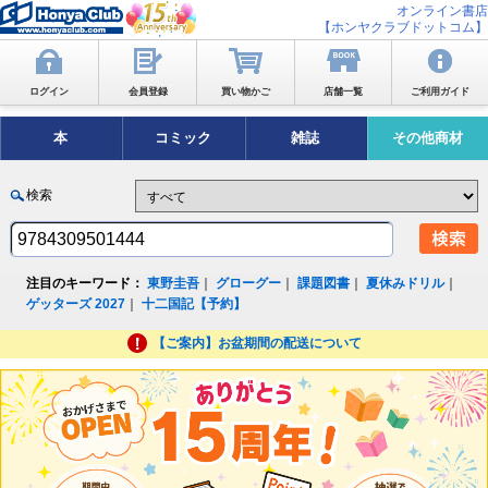
オンライン書店
【ホンヤクラブドットコム】
ログイン
会員登録
買い物かご
店舗一覧
ご利用ガイド
本
コミック
雑誌
その他商材
検索
注目のキーワード：
東野圭吾
｜
グローグー
｜
課題図書
｜
夏休みドリル
｜
ゲッターズ 2027
｜
十二国記【予約】
【ご案内】お盆期間の配送について