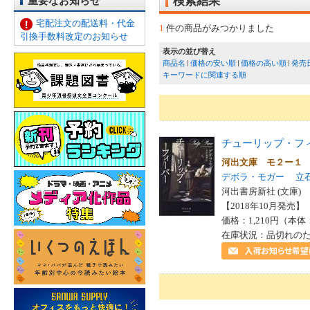
重要なお知らせ
検索結果
宅配注文の配送料・代金
1
件の商品がみつかりました
引換手数料改定のお知らせ
表示の並び替え
商品名
価格の安い順
価格の高い順
発売
キーワードに関連する順
チューリップ・フ
河出文庫 モ２ー１
デボラ・モガー
立
河出書房新社 (文庫)
【2018年10月発売】 I
価格：1,210円（本体
在庫状況：品切れの