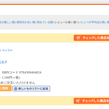
日が新しい順
発売日が古い順
売れている順
レビューが多い順
レビューの平均点が高い
ィーバー
石光子
SBNコード 9784309464824
：1,100円＋税）
ためご注文いただけません