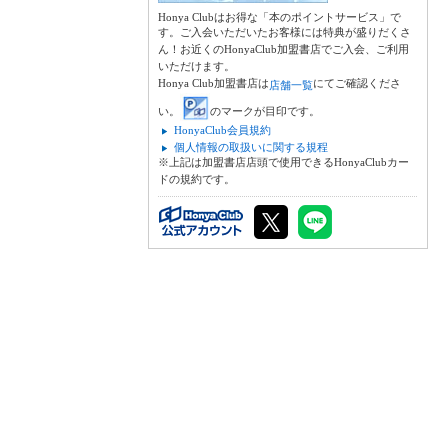
Honya Clubはお得な「本のポイントサービス」で
す。ご入会いただいたお客様には特典が盛りだくさ
ん！お近くのHonyaClub加盟書店でご入会、ご利用
いただけます。
Honya Club加盟書店は
にてご確認くださ
店舗一覧
い。
のマークが目印です。
HonyaClub会員規約
個人情報の取扱いに関する規程
※上記は加盟書店店頭で使用できるHonyaClubカー
ドの規約です。