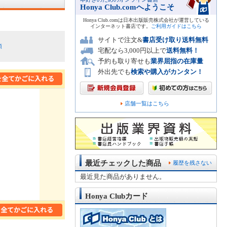
Honya Club.comへようこそ
Honya Club.comは日本出版販売株式会社が運営している
インターネット書店です。
ご利用ガイドはこちら
サイトで注文&
書店受け取り送料無料
順
宅配なら3,000円以上で
送料無料！
予約も取り寄せも
業界屈指の在庫量
外出先でも
検索や購入がカンタン！
店舗一覧はこちら
最近チェックした商品
履歴を残さない
最近見た商品がありません。
Honya Clubカード