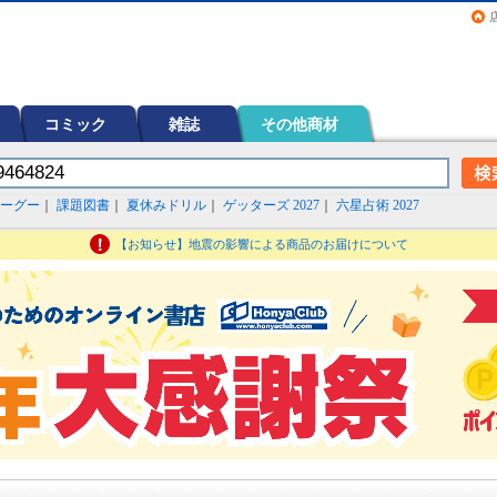
画（コミック）など在庫も充実
コミック
雑誌
その他商材
ーグー
｜
課題図書
｜
夏休みドリル
｜
ゲッターズ 2027
｜
六星占術 2027
【お知らせ】地震の影響による商品のお届けについて