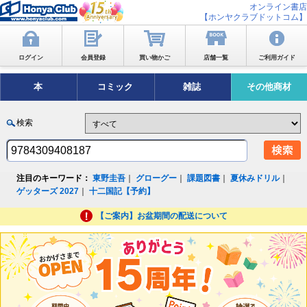
オンライン書店
【ホンヤクラブドットコム】
ログイン
会員登録
買い物かご
店舗一覧
ご利用ガイド
本
コミック
雑誌
その他商材
検索
注目のキーワード：
東野圭吾
｜
グローグー
｜
課題図書
｜
夏休みドリル
｜
ゲッターズ 2027
｜
十二国記【予約】
【ご案内】お盆期間の配送について