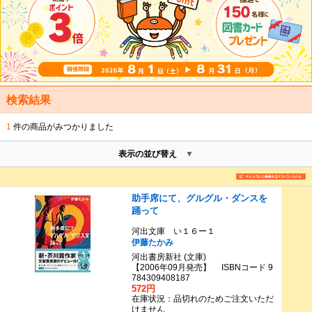
検索結果
1
件の商品がみつかりました
表示の並び替え
助手席にて、グルグル・ダンスを
踊って
河出文庫 い１６ー１
伊藤たかみ
河出書房新社 (文庫)
【2006年09月発売】 ISBNコード 9
784309408187
572円
在庫状況：品切れのためご注文いただ
けません