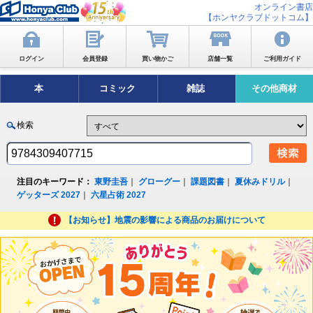
オンライン書店
【ホンヤクラブドットコム】
ログイン
会員登録
買い物かご
店舗一覧
ご利用ガイド
本
コミック
雑誌
その他商材
検索
注目のキーワード：
東野圭吾
｜
グローグー
｜
課題図書
｜
夏休みドリル
｜
ゲッターズ 2027
｜
六星占術 2027
【お知らせ】地震の影響による商品のお届けについて