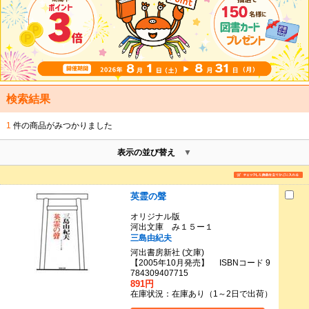
検索結果
1
件の商品がみつかりました
表示の並び替え
英霊の聲
オリジナル版
河出文庫 み１５ー１
三島由紀夫
河出書房新社 (文庫)
【2005年10月発売】 ISBNコード 9
784309407715
891円
在庫状況：在庫あり（1～2日で出荷）