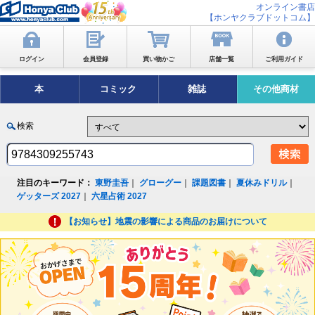
オンライン書店
【ホンヤクラブドットコム】
ログイン
会員登録
買い物かご
店舗一覧
ご利用ガイド
本
コミック
雑誌
その他商材
検索
注目のキーワード：
東野圭吾
｜
グローグー
｜
課題図書
｜
夏休みドリル
｜
ゲッターズ 2027
｜
六星占術 2027
【お知らせ】地震の影響による商品のお届けについて