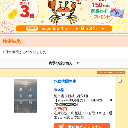
検索結果
1
件の商品がみつかりました
表示の並び替え
水俣病闘争史
米本浩二
河出書房新社 (四六判)
【2022年08月発売】 ISBNコード 9
784309228624
2,750円
在庫状況：出版社よりお取り寄せ（通
常3日～20日で出荷）