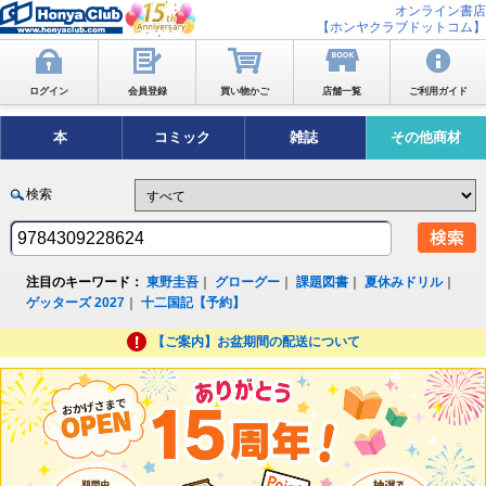
オンライン書店
【ホンヤクラブドットコム】
ログイン
会員登録
買い物かご
店舗一覧
ご利用ガイド
本
コミック
雑誌
その他商材
検索
注目のキーワード：
東野圭吾
｜
グローグー
｜
課題図書
｜
夏休みドリル
｜
ゲッターズ 2027
｜
十二国記【予約】
【ご案内】お盆期間の配送について