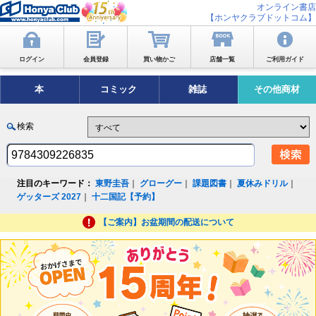
オンライン書店
【ホンヤクラブドットコム】
ログイン
会員登録
買い物かご
店舗一覧
ご利用ガイド
本
コミック
雑誌
その他商材
検索
注目のキーワード：
東野圭吾
｜
グローグー
｜
課題図書
｜
夏休みドリル
｜
ゲッターズ 2027
｜
十二国記【予約】
【ご案内】お盆期間の配送について