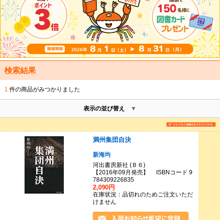
検索結果
1
件の商品がみつかりました
表示の並び替え
満州集団自決
新海均
河出書房新社 (Ｂ６)
【2016年09月発売】 ISBNコード 9
784309226835
2,090円
在庫状況：品切れのためご注文いただ
けません