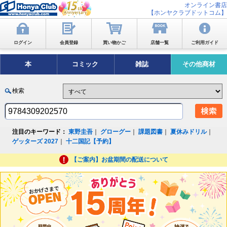
オンライン書店
【ホンヤクラブドットコム】
ログイン
会員登録
買い物かご
店舗一覧
ご利用ガイド
本
コミック
雑誌
その他商材
検索
注目のキーワード：
東野圭吾
｜
グローグー
｜
課題図書
｜
夏休みドリル
｜
ゲッターズ 2027
｜
十二国記【予約】
【ご案内】お盆期間の配送について