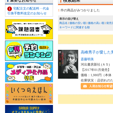
重要なお知らせ
検索結果
宅配注文の配送料・代金
1
件の商品がみつかりました
引換手数料改定のお知らせ
表示の並び替え
商品名
価格の安い順
価格の高い順
発売
キーワードに関連する順
高峰秀子が愛した
斎藤明美
河出書房新社 (Ａ５)
【2017年01月発売】 I
価格：1,980円（本体
在庫状況：品切れの