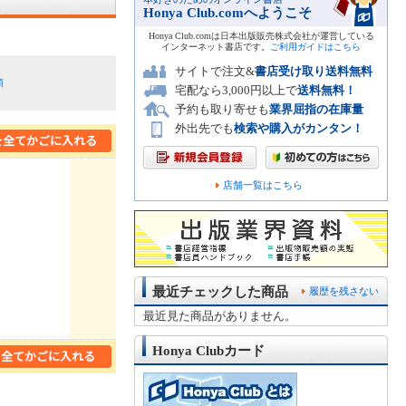
Honya Club.comへようこそ
Honya Club.comは日本出版販売株式会社が運営している
インターネット書店です。
ご利用ガイドはこちら
サイトで注文&
書店受け取り送料無料
順
宅配なら3,000円以上で
送料無料！
予約も取り寄せも
業界屈指の在庫量
外出先でも
検索や購入がカンタン！
店舗一覧はこちら
最近チェックした商品
履歴を残さない
最近見た商品がありません。
Honya Clubカード