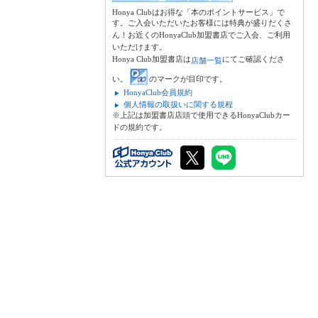
Honya Clubはお得な「本のポイントサービス」で
す。ご入会いただいたお客様には特典が盛りだくさ
ん！お近くのHonyaClub加盟書店でご入会、ご利用
いただけます。
Honya Club加盟書店は
にてご確認くださ
店舗一覧
い。
のマークが目印です。
HonyaClub会員規約
個人情報の取扱いに関する規程
※上記は加盟書店店頭で使用できるHonyaClubカー
ドの規約です。