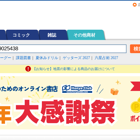
画（コミック）など在庫も充実
コミック
雑誌
その他商材
ーグー
｜
課題図書
｜
夏休みドリル
｜
ゲッターズ 2027
｜
六星占術 2027
【お知らせ】地震の影響による商品のお届けについて