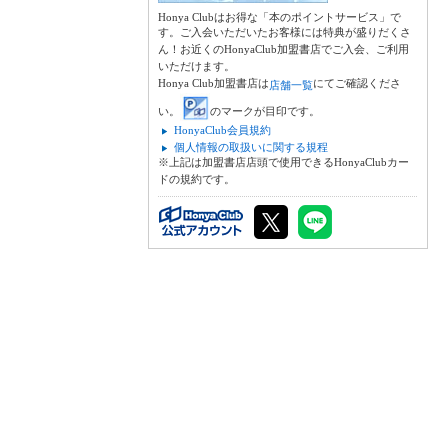
Honya Clubはお得な「本のポイントサービス」で
す。ご入会いただいたお客様には特典が盛りだくさ
ん！お近くのHonyaClub加盟書店でご入会、ご利用
いただけます。
Honya Club加盟書店は
にてご確認くださ
店舗一覧
い。
のマークが目印です。
HonyaClub会員規約
個人情報の取扱いに関する規程
※上記は加盟書店店頭で使用できるHonyaClubカー
ドの規約です。