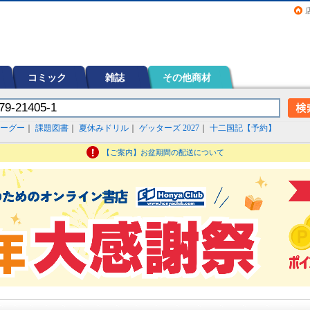
画（コミック）など在庫も充実
コミック
雑誌
その他商材
ーグー
｜
課題図書
｜
夏休みドリル
｜
ゲッターズ 2027
｜
十二国記【予約】
【ご案内】お盆期間の配送について