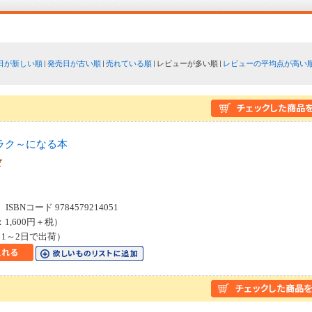
日が新しい順
発売日が古い順
売れている順
レビューが多い順
レビューの平均点が高い
ラク～になる本
ゼ
SBNコード 9784579214051
：1,600円＋税）
1～2日で出荷）