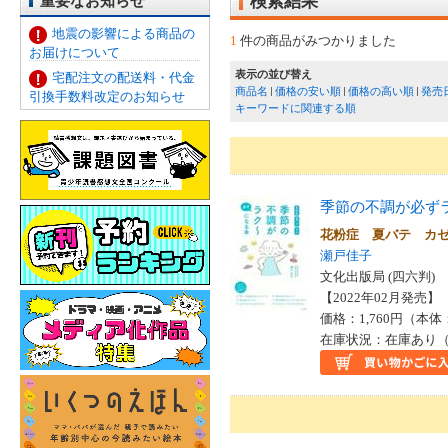
重要なお知らせ
検索結果
地震の影響による商品の
1
件の商品がみつかりました
お届けについて
表示の並び替え
宅配注文の配送料・代金
商品名
価格の安い順
価格の高い順
発売
引換手数料改定のお知らせ
キーワードに関連する順
季節の不調が必ず
花粉症 夏バテ カ
瀬戸佳子
文化出版局 (四六判)
【2022年02月発売】 I
価格：1,760円（本体
在庫状況：在庫あり（