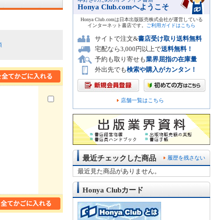
Honya Club.comへようこそ
Honya Club.comは日本出版販売株式会社が運営している
インターネット書店です。
ご利用ガイドはこちら
サイトで注文&
書店受け取り送料無料
順
宅配なら3,000円以上で
送料無料！
予約も取り寄せも
業界屈指の在庫量
外出先でも
検索や購入がカンタン！
店舗一覧はこちら
最近チェックした商品
履歴を残さない
最近見た商品がありません。
Honya Clubカード