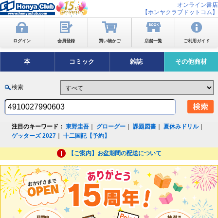
オンライン書店
【ホンヤクラブドットコム】
ログイン
会員登録
買い物かご
店舗一覧
ご利用ガイド
本
コミック
雑誌
その他商材
検索
注目のキーワード：
東野圭吾
｜
グローグー
｜
課題図書
｜
夏休みドリル
｜
ゲッターズ 2027
｜
十二国記【予約】
【ご案内】お盆期間の配送について