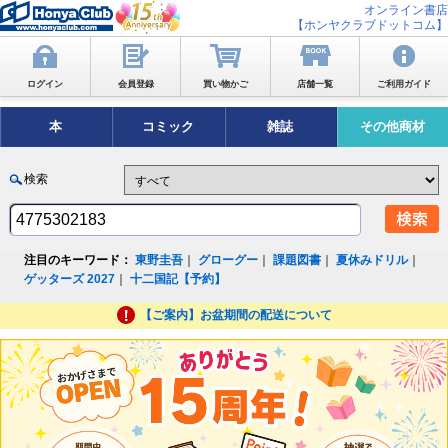
オンライン書店
【ホンヤクラブドットコム】
ログイン
会員登録
買い物かご
店舗一覧
ご利用ガイド
本
コミック
雑誌
その他商材
検索
注目のキーワード：
東野圭吾
｜
グローグー
｜
課題図書
｜
夏休みドリル
｜
ゲッターズ 2027
｜
十二国記【予約】
【ご案内】お盆期間の配送について