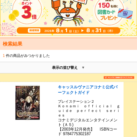
検索結果
1
件の商品がみつかりました
表示の並び替え
キャッスルヴァニアコナミ公式パ
ーフェクトガイド
プレイステーション２
Ｋｏｎａｍｉ ｏｆｆｉｃｉａｌ ｇ
ｕｉｄｅ ｐｅｒｆｅｃｔ ｓｅｒｉ
ｅｓ
コナミデジタルエンタテインメン
ト (Ａ５)
【2003年12月発売】 ISBNコー
ド 9784775302187