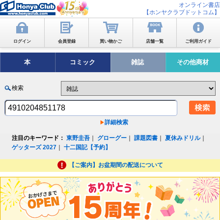
オンライン書店
【ホンヤクラブドットコム】
ログイン
会員登録
買い物かご
店舗一覧
ご利用ガイド
本
コミック
雑誌
その他商材
検索
詳細検索
注目のキーワード：
東野圭吾
｜
グローグー
｜
課題図書
｜
夏休みドリル
｜
ゲッターズ 2027
｜
十二国記【予約】
【ご案内】お盆期間の配送について