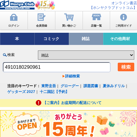
オンライン書店
【ホンヤクラブドットコム】
ログイン
会員登録
買い物かご
店舗一覧
ご利用ガイド
本
コミック
雑誌
その他商材
検索
詳細検索
注目のキーワード：
東野圭吾
｜
グローグー
｜
課題図書
｜
夏休みドリル
｜
ゲッターズ 2027
｜
十二国記【予約】
【ご案内】お盆期間の配送について