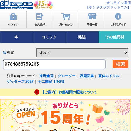
オンライン書店
【ホンヤクラブドットコム】
ログイン
会員登録
買い物かご
店舗一覧
ご利用ガイド
本
コミック
雑誌
その他商材
検索
注目のキーワード：
東野圭吾
｜
グローグー
｜
課題図書
｜
夏休みドリル
｜
ゲッターズ 2027
｜
十二国記【予約】
【ご案内】お盆期間の配送について