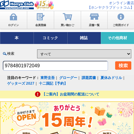
オンライン書店
【ホンヤクラブドットコム】
ログイン
会員登録
買い物かご
店舗一覧
ご利用ガイド
本
コミック
雑誌
その他商材
検索
注目のキーワード：
東野圭吾
｜
グローグー
｜
課題図書
｜
夏休みドリル
｜
ゲッターズ 2027
｜
十二国記【予約】
【ご案内】お盆期間の配送について