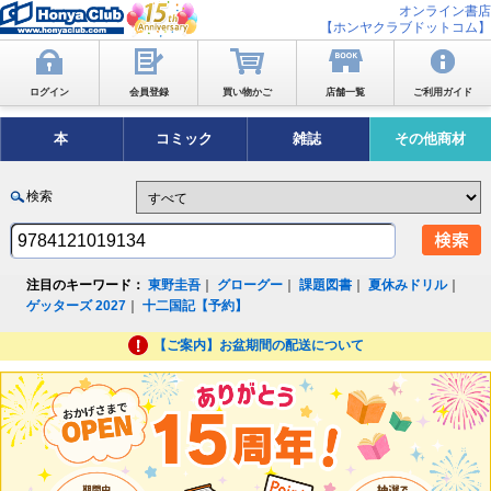
オンライン書店
【ホンヤクラブドットコム】
ログイン
会員登録
買い物かご
店舗一覧
ご利用ガイド
本
コミック
雑誌
その他商材
検索
注目のキーワード：
東野圭吾
｜
グローグー
｜
課題図書
｜
夏休みドリル
｜
ゲッターズ 2027
｜
十二国記【予約】
【ご案内】お盆期間の配送について