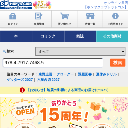
オンライン書店
【ホンヤクラブドットコム】
ログイン
会員登録
買い物かご
店舗一覧
ご利用ガイド
本
コミック
雑誌
その他商材
検索
注目のキーワード：
東野圭吾
｜
グローグー
｜
課題図書
｜
夏休みドリル
｜
ゲッターズ 2027
｜
六星占術 2027
【お知らせ】地震の影響による商品のお届けについて