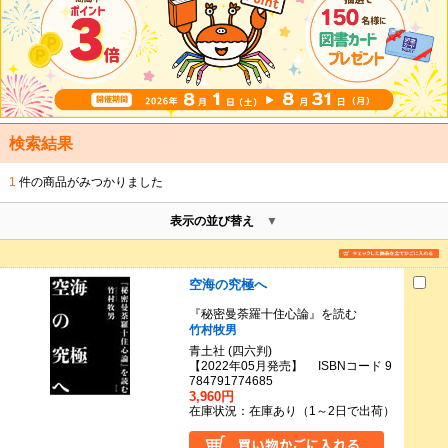
検索結果
1
件の商品がみつかりました
表示の並び替え
空海の究極へ
『秘密曼荼羅十住心論』を読む
竹村牧男
青土社 (四六判)
【2022年05月発売】 ISBNコード 9
784791774685
3,960円
在庫状況：在庫あり（1～2日で出荷）