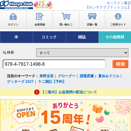
オンライン書店
【ホンヤクラブドットコム】
ログイン
会員登録
買い物かご
店舗一覧
ご利用ガイド
本
コミック
雑誌
その他商材
検索
注目のキーワード：
東野圭吾
｜
グローグー
｜
課題図書
｜
夏休みドリル
｜
ゲッターズ 2027
｜
十二国記【予約】
【ご案内】お盆期間の配送について