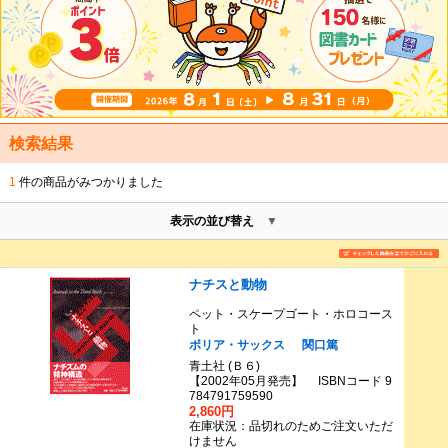
検索結果
1
件の商品がみつかりました
表示の並び替え
ナチスと動物
ペット・スケープゴート・ホロコース
ト
ボリア・サックス
関口篤
青土社 (Ｂ６)
【2002年05月発売】 ISBNコード 9
784791759590
2,860円
在庫状況：品切れのためご注文いただ
けません