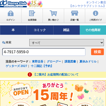
オンライン書店
【ホンヤクラブドットコム】
ログイン
会員登録
買い物かご
店舗一覧
ご利用ガイド
本
コミック
雑誌
その他商材
検索
注目のキーワード：
東野圭吾
｜
グローグー
｜
課題図書
｜
夏休みドリル
｜
ゲッターズ 2027
｜
十二国記【予約】
【ご案内】お盆期間の配送について