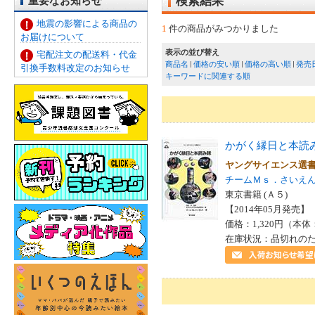
重要なお知らせ
検索結果
地震の影響による商品の
1
件の商品がみつかりました
お届けについて
表示の並び替え
宅配注文の配送料・代金
商品名
価格の安い順
価格の高い順
発売
引換手数料改定のお知らせ
キーワードに関連する順
かがく縁日と本読
ヤングサイエンス選
チームＭｓ．さいえ
東京書籍 (Ａ５)
【2014年05月発売】 I
価格：1,320円（本体
在庫状況：品切れの