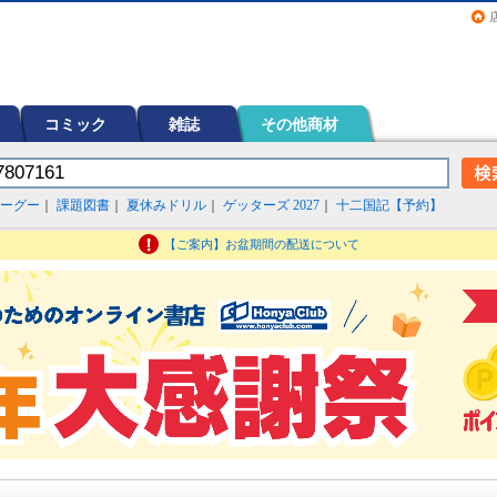
画（コミック）など在庫も充実
コミック
雑誌
その他商材
ーグー
｜
課題図書
｜
夏休みドリル
｜
ゲッターズ 2027
｜
十二国記【予約】
【ご案内】お盆期間の配送について