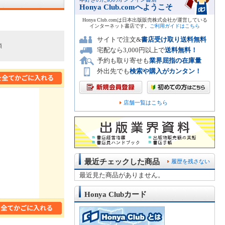
Honya Club.comへようこそ
Honya Club.comは日本出版販売株式会社が運営している
インターネット書店です。
ご利用ガイドはこちら
サイトで注文&
書店受け取り送料無料
順
宅配なら3,000円以上で
送料無料！
予約も取り寄せも
業界屈指の在庫量
外出先でも
検索や購入がカンタン！
店舗一覧はこちら
最近チェックした商品
履歴を残さない
最近見た商品がありません。
Honya Clubカード