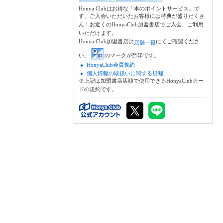
Honya Clubはお得な「本のポイントサービス」で
す。ご入会いただいたお客様には特典が盛りだくさ
ん！お近くのHonyaClub加盟書店でご入会、ご利用
いただけます。
Honya Club加盟書店は
にてご確認くださ
店舗一覧
い。
のマークが目印です。
HonyaClub会員規約
個人情報の取扱いに関する規程
※上記は加盟書店店頭で使用できるHonyaClubカー
ドの規約です。