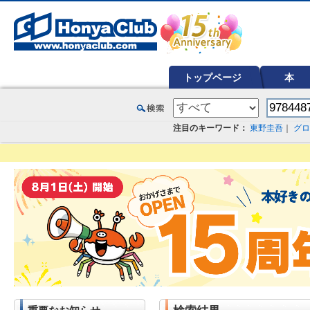
オンライン書店【ホンヤクラブ】はお好きな本屋での受け取りで送料無料！新刊予約・通販も。本（書籍）、雑誌、漫
トップページ
本
注目のキーワード：
東野圭吾
｜
グロ