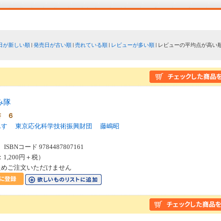
日が新しい順
発売日が古い順
売れている順
レビューが多い順
レビューの平均点が高い
み隊
書 ６
んす
東京応化科学技術振興財団
藤嶋昭
SBNコード 9784487807161
：1,200円＋税）
ためご注文いただけません