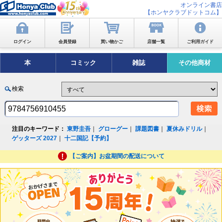
オンライン書店
【ホンヤクラブドットコム】
ログイン
会員登録
買い物かご
店舗一覧
ご利用ガイド
本
コミック
雑誌
その他商材
検索
注目のキーワード：
東野圭吾
｜
グローグー
｜
課題図書
｜
夏休みドリル
｜
ゲッターズ 2027
｜
十二国記【予約】
【ご案内】お盆期間の配送について