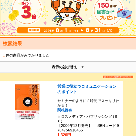
検索結果
1
件の商品がみつかりました
表示の並び替え
営業に役立つコミュニケーション
のポイント
セミナーのように２時間でスッキリわ
かる！
関根雅泰
クロスメディア・パブリッシング (Ｂ
６)
【2006年12月発売】 ISBNコード 9
784756910455
1,320円