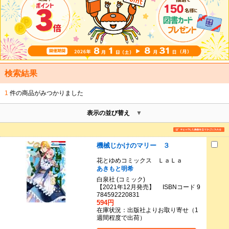
検索結果
1
件の商品がみつかりました
表示の並び替え
機械じかけのマリー ３
花とゆめコミックス ＬａＬａ
あきもと明希
白泉社 (コミック)
【2021年12月発売】 ISBNコード 9
784592220831
594円
在庫状況：出版社よりお取り寄せ（1
週間程度で出荷）