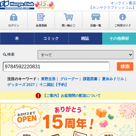
オンライン書店
【ホンヤクラブドットコム】
ログイン
会員登録
買い物かご
店舗一覧
ご利用ガイド
本
コミック
雑誌
その他商材
検索
注目のキーワード：
東野圭吾
｜
グローグー
｜
課題図書
｜
夏休みドリル
｜
ゲッターズ 2027
｜
十二国記【予約】
【ご案内】お盆期間の配送について