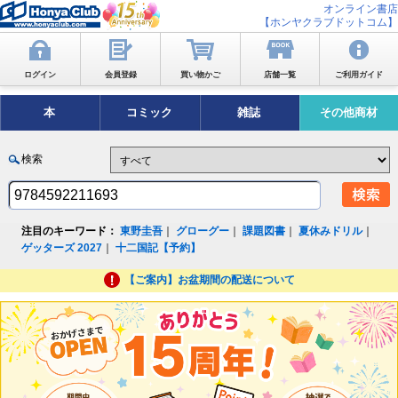
オンライン書店
【ホンヤクラブドットコム】
ログイン
会員登録
買い物かご
店舗一覧
ご利用ガイド
本
コミック
雑誌
その他商材
検索
注目のキーワード：
東野圭吾
｜
グローグー
｜
課題図書
｜
夏休みドリル
｜
ゲッターズ 2027
｜
十二国記【予約】
【ご案内】お盆期間の配送について