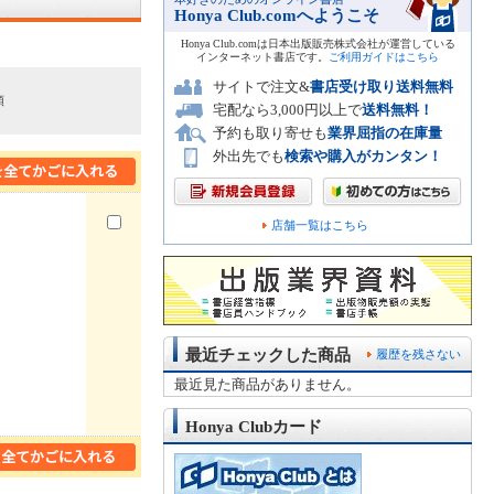
Honya Club.comへようこそ
Honya Club.comは日本出版販売株式会社が運営している
インターネット書店です。
ご利用ガイドはこちら
サイトで注文&
書店受け取り送料無料
順
宅配なら3,000円以上で
送料無料！
予約も取り寄せも
業界屈指の在庫量
外出先でも
検索や購入がカンタン！
店舗一覧はこちら
最近チェックした商品
履歴を残さない
最近見た商品がありません。
Honya Clubカード