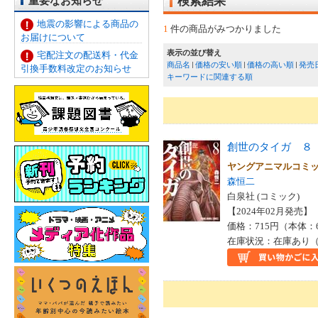
重要なお知らせ
検索結果
地震の影響による商品の
1
件の商品がみつかりました
お届けについて
表示の並び替え
宅配注文の配送料・代金
商品名
価格の安い順
価格の高い順
発売
引換手数料改定のお知らせ
キーワードに関連する順
創世のタイガ ８
ヤングアニマルコミ
森恒二
白泉社 (コミック)
【2024年02月発売】 I
価格：715円（本体：
在庫状況：在庫あり（