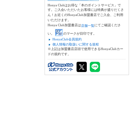
Honya Clubはお得な「本のポイントサービス」で
す。ご入会いただいたお客様には特典が盛りだくさ
ん！お近くのHonyaClub加盟書店でご入会、ご利用
いただけます。
Honya Club加盟書店は
にてご確認くださ
店舗一覧
い。
のマークが目印です。
HonyaClub会員規約
個人情報の取扱いに関する規程
※上記は加盟書店店頭で使用できるHonyaClubカー
ドの規約です。