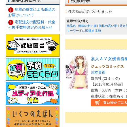
重要なお知らせ
検索結果
地震の影響による商品の
1
件の商品がみつかりました
お届けについて
表示の並び替え
宅配注文の配送料・代金
商品名
価格の安い順
価格の高い順
発売
引換手数料改定のお知らせ
キーワードに関連する順
素人ＡＶ女優青春
ジェッツコミック
川本貴裕
白泉社 (コミック)
【2015年01月発売】 I
価格：607円（本体：
在庫状況：在庫あり（