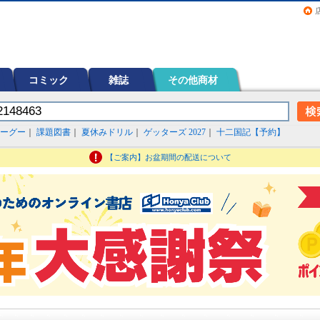
画（コミック）など在庫も充実
コミック
雑誌
その他商材
ーグー
｜
課題図書
｜
夏休みドリル
｜
ゲッターズ 2027
｜
十二国記【予約】
【ご案内】お盆期間の配送について