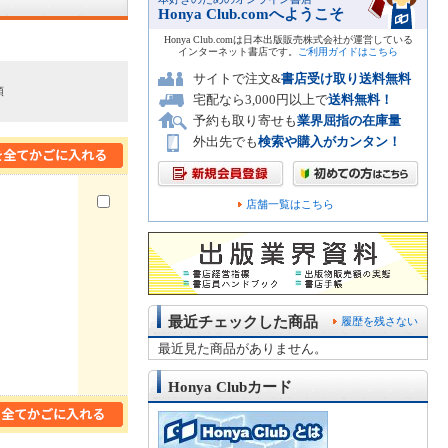
Honya Club.comへようこそ
Honya Club.comは日本出版販売株式会社が運営している
インターネット書店です。
ご利用ガイドはこちら
サイトで注文&
書店受け取り送料無料
順
宅配なら3,000円以上で
送料無料！
予約も取り寄せも
業界屈指の在庫量
外出先でも
検索や購入がカンタン！
店舗一覧はこちら
最近チェックした商品
履歴を残さない
最近見た商品がありません。
Honya Clubカード