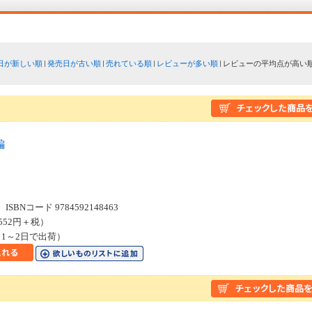
日が新しい順
発売日が古い順
売れている順
レビューが多い順
レビューの平均点が高い
編
ス
SBNコード 9784592148463
552円＋税）
1～2日で出荷）