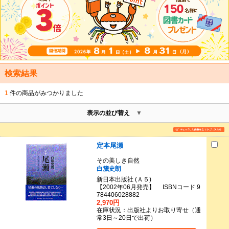
検索結果
1
件の商品がみつかりました
表示の並び替え
定本尾瀬
その美しき自然
白籏史朗
新日本出版社 (Ａ５)
【2002年06月発売】 ISBNコード 9
784406028882
2,970円
在庫状況：出版社よりお取り寄せ（通
常3日～20日で出荷）