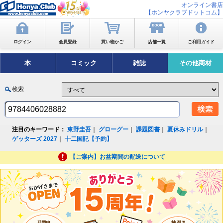
オンライン書店
【ホンヤクラブドットコム】
ログイン
会員登録
買い物かご
店舗一覧
ご利用ガイド
本
コミック
雑誌
その他商材
検索
注目のキーワード：
東野圭吾
｜
グローグー
｜
課題図書
｜
夏休みドリル
｜
ゲッターズ 2027
｜
十二国記【予約】
【ご案内】お盆期間の配送について