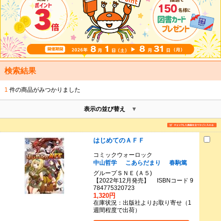
検索結果
1
件の商品がみつかりました
表示の並び替え
はじめてのＡＦＦ
コミックウォーロック
中山哲学
こあらだまり
春駒篤
グループＳＮＥ (Ａ５)
【2022年12月発売】 ISBNコード 9
784775320723
1,320円
在庫状況：出版社よりお取り寄せ（1
週間程度で出荷）