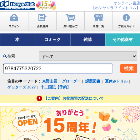
オンライン書店
【ホンヤクラブドットコム】
ログイン
会員登録
買い物かご
店舗一覧
ご利用ガイド
本
コミック
雑誌
その他商材
検索
注目のキーワード：
東野圭吾
｜
グローグー
｜
課題図書
｜
夏休みドリル
｜
ゲッターズ 2027
｜
十二国記【予約】
【ご案内】お盆期間の配送について