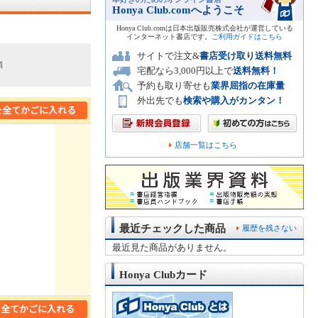
Honya Club.comへようこそ
Honya Club.comは日本出版販売株式会社が運営している
インターネット書店です。
ご利用ガイドはこちら
サイトで注文&
書店受け取り送料無料
順
宅配なら3,000円以上で
送料無料！
予約も取り寄せも
業界屈指の在庫量
外出先でも
検索や購入がカンタン！
店舗一覧はこちら
最近チェックした商品
履歴を残さない
最近見た商品がありません。
Honya Clubカード