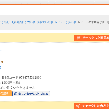
日が新しい順
発売日が古い順
売れている順
レビューが多い順
レビューの平均点が高い
ー
Ｄ
クス
局
SBNコード 9784775312896
：1,500円＋税）
ためご注文いただけません