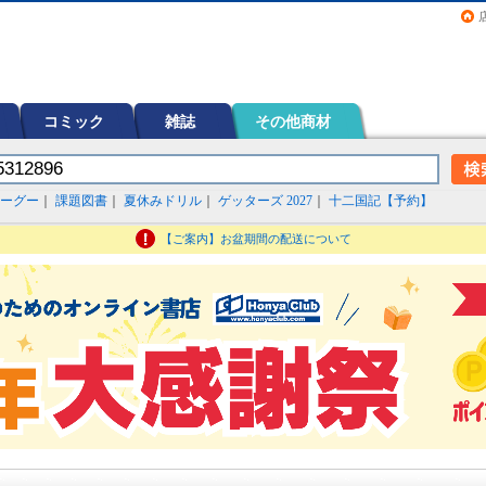
画（コミック）など在庫も充実
コミック
雑誌
その他商材
ーグー
｜
課題図書
｜
夏休みドリル
｜
ゲッターズ 2027
｜
十二国記【予約】
【ご案内】お盆期間の配送について