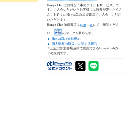
Honya Clubはお得な「本のポイントサービス」で
す。ご入会いただいたお客様には特典が盛りだくさ
ん！お近くのHonyaClub加盟書店でご入会、ご利用
いただけます。
Honya Club加盟書店は
にてご確認くださ
店舗一覧
い。
のマークが目印です。
HonyaClub会員規約
個人情報の取扱いに関する規程
※上記は加盟書店店頭で使用できるHonyaClubカー
ドの規約です。