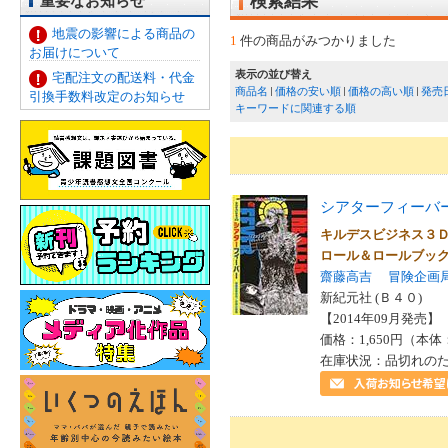
重要なお知らせ
検索結果
地震の影響による商品の
1
件の商品がみつかりました
お届けについて
表示の並び替え
宅配注文の配送料・代金
商品名
価格の安い順
価格の高い順
発売
引換手数料改定のお知らせ
キーワードに関連する順
シアターフィーバ
キルデスビジネス３
ロール＆ロールブッ
齋藤高吉
冒険企画
新紀元社 (Ｂ４０)
【2014年09月発売】 I
価格：1,650円（本体
在庫状況：品切れの