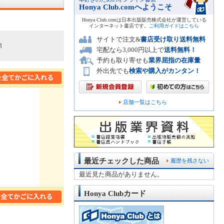
Honya Club.comへようこそ
Honya Club.comは日本出版販売株式会社が運営している
インターネット書店です。
ご利用ガイドはこちら
サイトで注文&
書店受け取り送料無料
順
宅配なら3,000円以上で
送料無料！
予約も取り寄せも
業界屈指の在庫量
外出先でも
検索や購入がカンタン！
店舗一覧はこちら
最近チェックした商品
履歴を残さない
最近見た商品がありません。
Honya Clubカード