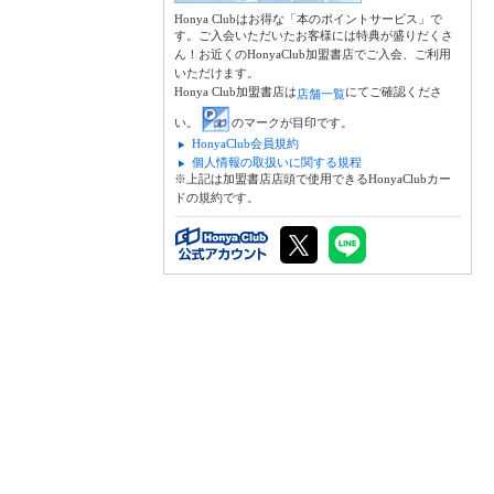
Honya Clubはお得な「本のポイントサービス」で
す。ご入会いただいたお客様には特典が盛りだくさ
ん！お近くのHonyaClub加盟書店でご入会、ご利用
いただけます。
Honya Club加盟書店は
にてご確認くださ
店舗一覧
い。
のマークが目印です。
HonyaClub会員規約
個人情報の取扱いに関する規程
※上記は加盟書店店頭で使用できるHonyaClubカー
ドの規約です。