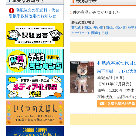
重要なお知らせ
検索結果
宅配注文の配送料・代金
1
件の商品がみつかりました
引換手数料改定のお知らせ
表示の並び替え
商品名
価格の安い順
価格の高い順
発売
キーワードに関連する順
和風総本家七代目
森下泰樹
テレビ大
新紀元社 (Ａ５)
【2011年07月発売】 I
価格：1,320円（本体
在庫状況：品切れの