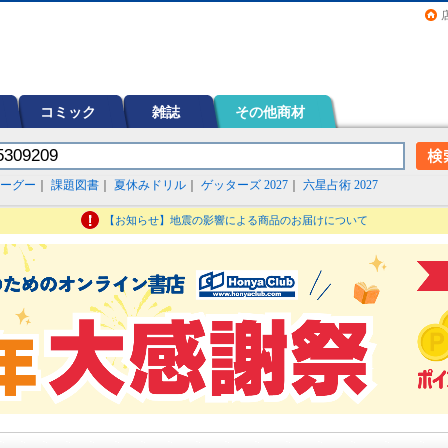
画（コミック）など在庫も充実
コミック
雑誌
その他商材
ーグー
｜
課題図書
｜
夏休みドリル
｜
ゲッターズ 2027
｜
六星占術 2027
【お知らせ】地震の影響による商品のお届けについて