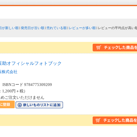
日が新しい順
発売日が古い順
売れている順
レビューが多い順
レビューの平均点が高い
豆助オフィシャルフォトブック
阪株式会社
SBNコード 9784775309209
：1,200円＋税）
ためご注文いただけません