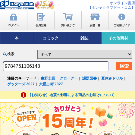
オンライン書店
【ホンヤクラブドットコム】
ログイン
会員登録
買い物かご
店舗一覧
ご利用ガイド
本
コミック
雑誌
その他商材
検索
注目のキーワード：
東野圭吾
｜
グローグー
｜
課題図書
｜
夏休みドリル
｜
ゲッターズ 2027
｜
六星占術 2027
【お知らせ】地震の影響による商品のお届けについて