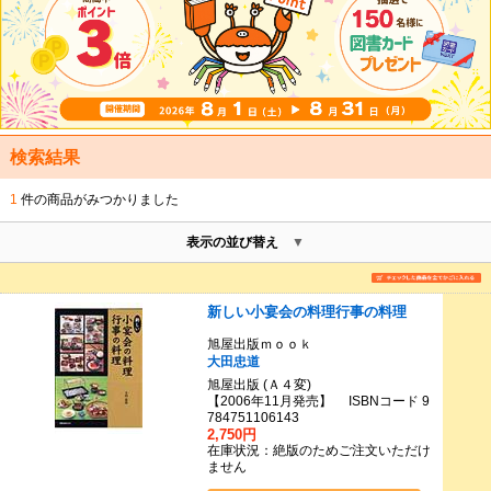
検索結果
1
件の商品がみつかりました
表示の並び替え
新しい小宴会の料理行事の料理
旭屋出版ｍｏｏｋ
大田忠道
旭屋出版 (Ａ４変)
【2006年11月発売】 ISBNコード 9
784751106143
2,750円
在庫状況：絶版のためご注文いただけ
ません