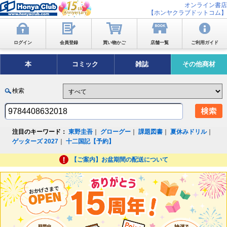
オンライン書店
【ホンヤクラブドットコム】
ログイン
会員登録
買い物かご
店舗一覧
ご利用ガイド
本
コミック
雑誌
その他商材
検索
注目のキーワード：
東野圭吾
｜
グローグー
｜
課題図書
｜
夏休みドリル
｜
ゲッターズ 2027
｜
十二国記【予約】
【ご案内】お盆期間の配送について