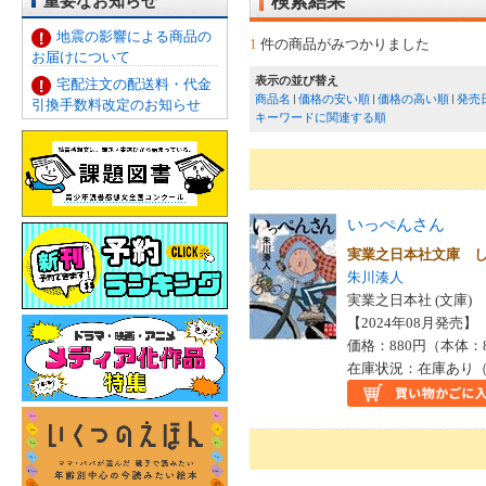
重要なお知らせ
検索結果
地震の影響による商品の
1
件の商品がみつかりました
お届けについて
表示の並び替え
宅配注文の配送料・代金
商品名
価格の安い順
価格の高い順
発売
引換手数料改定のお知らせ
キーワードに関連する順
いっぺんさん
実業之日本社文庫 
朱川湊人
実業之日本社 (文庫)
【2024年08月発売】 I
価格：880円（本体：
在庫状況：在庫あり（