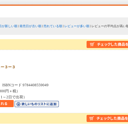
日が新しい順
発売日が古い順
売れている順
レビューが多い順
レビューの平均点が高い
しー３ー３
SBNコード 9784408559049
800円＋税）
1～2日で出荷）