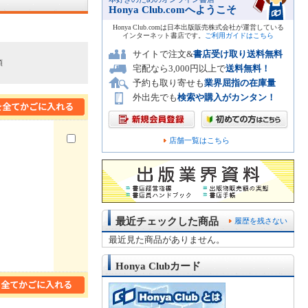
Honya Club.comへようこそ
Honya Club.comは日本出版販売株式会社が運営している
インターネット書店です。
ご利用ガイドはこちら
サイトで注文&
書店受け取り送料無料
順
宅配なら3,000円以上で
送料無料！
予約も取り寄せも
業界屈指の在庫量
外出先でも
検索や購入がカンタン！
店舗一覧はこちら
最近チェックした商品
履歴を残さない
最近見た商品がありません。
Honya Clubカード