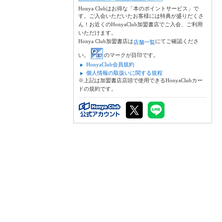
Honya Clubはお得な「本のポイントサービス」で
す。ご入会いただいたお客様には特典が盛りだくさ
ん！お近くのHonyaClub加盟書店でご入会、ご利用
いただけます。
Honya Club加盟書店は
にてご確認くださ
店舗一覧
い。
のマークが目印です。
HonyaClub会員規約
個人情報の取扱いに関する規程
※上記は加盟書店店頭で使用できるHonyaClubカー
ドの規約です。