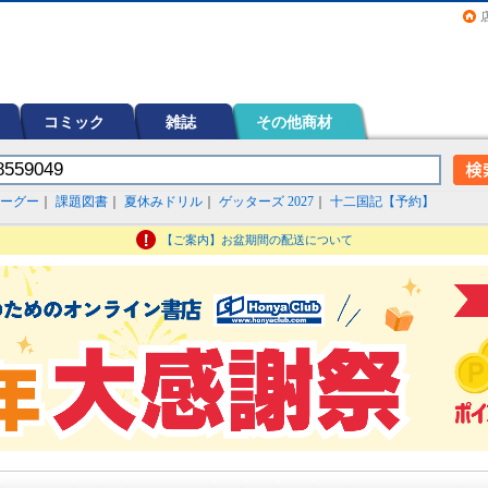
画（コミック）など在庫も充実
コミック
雑誌
その他商材
ーグー
｜
課題図書
｜
夏休みドリル
｜
ゲッターズ 2027
｜
十二国記【予約】
【ご案内】お盆期間の配送について