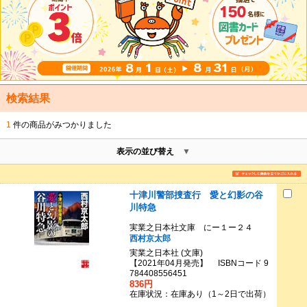
検索結果
1
件の商品がみつかりました
表示の並び替え
十津川警部捜査行 愛と幻影の谷
川特急
実業之日本社文庫 にー１ー２４
西村京太郎
実業之日本社 (文庫)
【2021年04月発売】 ISBNコード 9
784408556451
836円
在庫状況：在庫あり（1～2日で出荷）