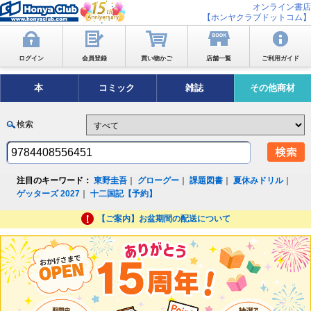
オンライン書店
【ホンヤクラブドットコム】
ログイン
会員登録
買い物かご
店舗一覧
ご利用ガイド
本
コミック
雑誌
その他商材
検索
注目のキーワード：
東野圭吾
｜
グローグー
｜
課題図書
｜
夏休みドリル
｜
ゲッターズ 2027
｜
十二国記【予約】
【ご案内】お盆期間の配送について