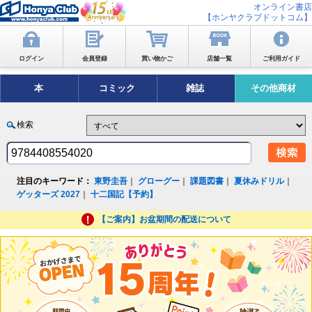
オンライン書店
【ホンヤクラブドットコム】
ログイン
会員登録
買い物かご
店舗一覧
ご利用ガイド
本
コミック
雑誌
その他商材
検索
注目のキーワード：
東野圭吾
｜
グローグー
｜
課題図書
｜
夏休みドリル
｜
ゲッターズ 2027
｜
十二国記【予約】
【ご案内】お盆期間の配送について