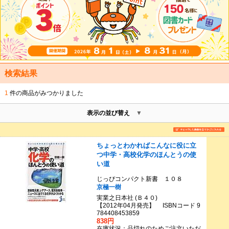
検索結果
1
件の商品がみつかりました
表示の並び替え
ちょっとわかればこんなに役に立
つ中学・高校化学のほんとうの使
い道
じっぴコンパクト新書 １０８
京極一樹
実業之日本社 (Ｂ４０)
【2012年04月発売】 ISBNコード 9
784408453859
838円
在庫状況：品切れのためご注文いただ