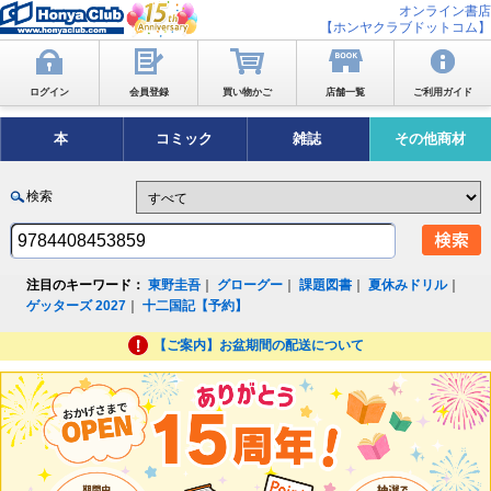
オンライン書店
【ホンヤクラブドットコム】
ログイン
会員登録
買い物かご
店舗一覧
ご利用ガイド
本
コミック
雑誌
その他商材
検索
注目のキーワード：
東野圭吾
｜
グローグー
｜
課題図書
｜
夏休みドリル
｜
ゲッターズ 2027
｜
十二国記【予約】
【ご案内】お盆期間の配送について