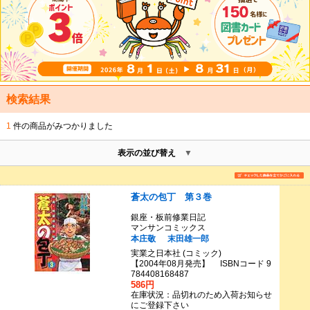
検索結果
1
件の商品がみつかりました
表示の並び替え
蒼太の包丁 第３巻
銀座・板前修業日記
マンサンコミックス
本庄敬
末田雄一郎
実業之日本社 (コミック)
【2004年08月発売】 ISBNコード 9
784408168487
586円
在庫状況：品切れのため入荷お知らせ
にご登録下さい