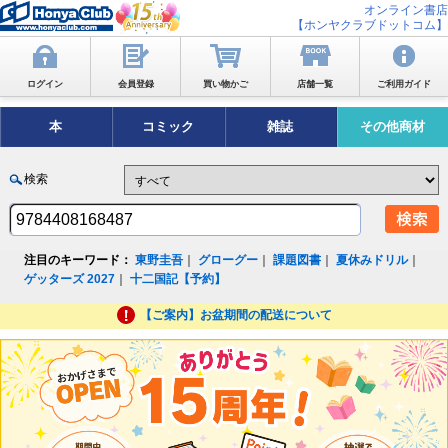
オンライン書店
【ホンヤクラブドットコム】
ログイン
会員登録
買い物かご
店舗一覧
ご利用ガイド
本
コミック
雑誌
その他商材
検索
注目のキーワード：
東野圭吾
｜
グローグー
｜
課題図書
｜
夏休みドリル
｜
ゲッターズ 2027
｜
十二国記【予約】
【ご案内】お盆期間の配送について