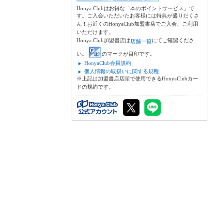
Honya Clubはお得な「本のポイントサービス」で
す。ご入会いただいたお客様には特典が盛りだくさ
ん！お近くのHonyaClub加盟書店でご入会、ご利用
いただけます。
Honya Club加盟書店は
にてご確認くださ
店舗一覧
い。
のマークが目印です。
HonyaClub会員規約
個人情報の取扱いに関する規程
※上記は加盟書店店頭で使用できるHonyaClubカー
ドの規約です。