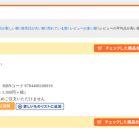
日が新しい順
発売日が古い順
売れている順
レビューが多い順
レビューの平均点が高い
い
SBNコード 9784408108919
：1,300円＋税）
ためご注文いただけません