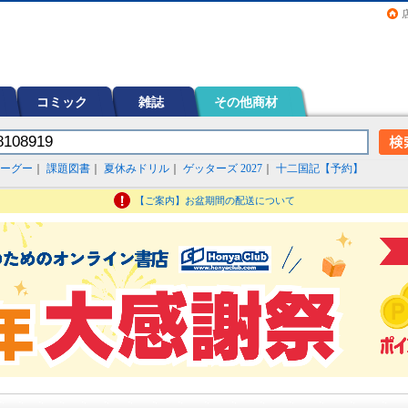
画（コミック）など在庫も充実
コミック
雑誌
その他商材
ーグー
｜
課題図書
｜
夏休みドリル
｜
ゲッターズ 2027
｜
十二国記【予約】
【ご案内】お盆期間の配送について