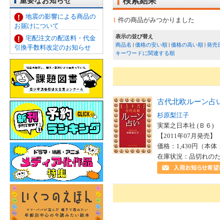
重要なお知らせ
検索結果
地震の影響による商品の
1
件の商品がみつかりました
お届けについて
表示の並び替え
宅配注文の配送料・代金
商品名
価格の安い順
価格の高い順
発売
引換手数料改定のお知らせ
キーワードに関連する順
古代北欧ルーン占
杉原梨江子
実業之日本社 (Ｂ６)
【2011年07月発売】 I
価格：1,430円（本体
在庫状況：品切れの