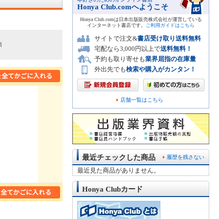
Honya Club.comへようこそ
Honya Club.comは日本出版販売株式会社が運営している
インターネット書店です。
ご利用ガイドはこちら
サイトで注文&
書店受け取り送料無料
順
宅配なら3,000円以上で
送料無料！
予約も取り寄せも
業界屈指の在庫量
外出先でも
検索や購入がカンタン！
店舗一覧はこちら
最近チェックした商品
履歴を残さない
最近見た商品がありません。
Honya Clubカード