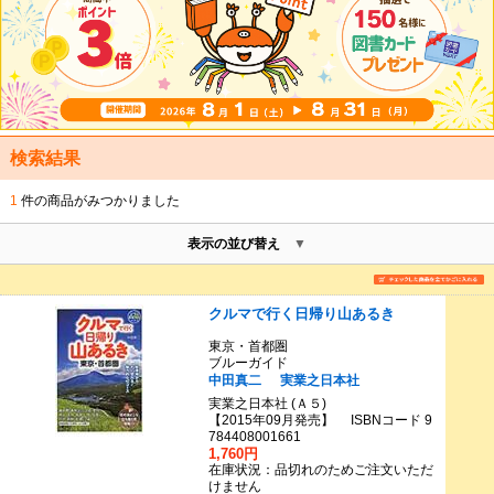
検索結果
1
件の商品がみつかりました
表示の並び替え
クルマで行く日帰り山あるき
東京・首都圏
ブルーガイド
中田真二
実業之日本社
実業之日本社 (Ａ５)
【2015年09月発売】 ISBNコード 9
784408001661
1,760円
在庫状況：品切れのためご注文いただ
けません