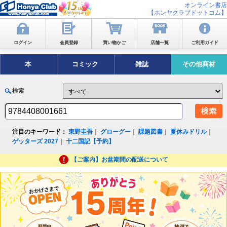
オンライン書店
【ホンヤクラブドットコム】
ログイン
会員登録
買い物かご
店舗一覧
ご利用ガイド
本
コミック
雑誌
その他商材
検索
注目のキーワード：
東野圭吾
｜
グローグー
｜
課題図書
｜
夏休みドリル
｜
ゲッターズ 2027
｜
十二国記【予約】
【ご案内】お盆期間の配送について