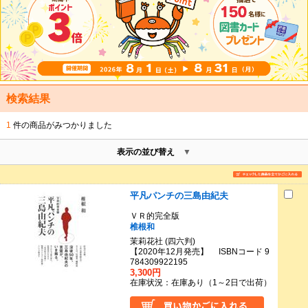
検索結果
1
件の商品がみつかりました
表示の並び替え
平凡パンチの三島由紀夫
ＶＲ的完全版
椎根和
茉莉花社 (四六判)
【2020年12月発売】 ISBNコード 9
784309922195
3,300円
在庫状況：在庫あり（1～2日で出荷）