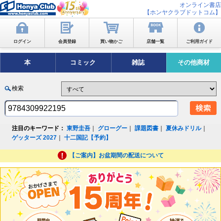
オンライン書店
【ホンヤクラブドットコム】
ログイン
会員登録
買い物かご
店舗一覧
ご利用ガイド
本
コミック
雑誌
その他商材
検索
注目のキーワード：
東野圭吾
｜
グローグー
｜
課題図書
｜
夏休みドリル
｜
ゲッターズ 2027
｜
十二国記【予約】
【ご案内】お盆期間の配送について