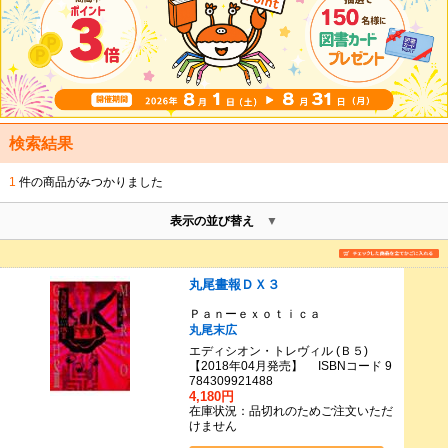
検索結果
1
件の商品がみつかりました
表示の並び替え
丸尾畫報ＤＸ３
Ｐａｎーｅｘｏｔｉｃａ
丸尾末広
エディシオン・トレヴィル (Ｂ５)
【2018年04月発売】 ISBNコード 9
784309921488
4,180円
在庫状況：品切れのためご注文いただ
けません