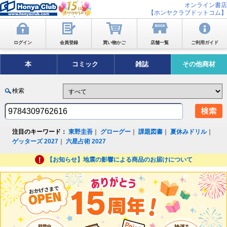
オンライン書店
【ホンヤクラブドットコム】
ログイン
会員登録
買い物かご
店舗一覧
ご利用ガイド
本
コミック
雑誌
その他商材
検索
注目のキーワード：
東野圭吾
｜
グローグー
｜
課題図書
｜
夏休みドリル
｜
ゲッターズ 2027
｜
六星占術 2027
【お知らせ】地震の影響による商品のお届けについて