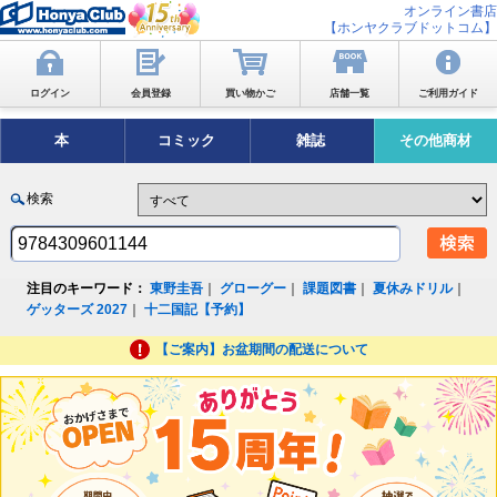
オンライン書店
【ホンヤクラブドットコム】
ログイン
会員登録
買い物かご
店舗一覧
ご利用ガイド
本
コミック
雑誌
その他商材
検索
注目のキーワード：
東野圭吾
｜
グローグー
｜
課題図書
｜
夏休みドリル
｜
ゲッターズ 2027
｜
十二国記【予約】
【ご案内】お盆期間の配送について