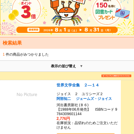
検索結果
1
件の商品がみつかりました
表示の並び替え
世界文学全集 ２―１４
ジョイス ２ ユリシーズ２
阿部知二
ジェームズ・ジョイス
河出書房新社 (Ｂ６)
【1988年06月発売】 ISBNコード 9
784309601144
2,776円
在庫状況：品切れのためご注文いただ
けません