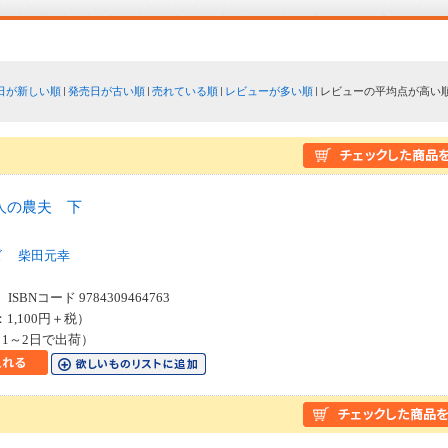
日が新しい順
発売日が古い順
売れている順
レビューが多い順
レビューの平均点が高い
人の農夫 下
２
ズ
柴田元幸
SBNコード 9784309464763
：1,100円＋税）
1～2日で出荷）