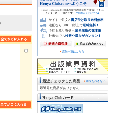
Honya Club.comへようこそ
Honya Club.comは日本出版販売株式会社が運営している
インターネット書店です。
ご利用ガイドはこちら
サイトで注文&
書店受け取り送料無料
順
宅配なら3,000円以上で
送料無料！
予約も取り寄せも
業界屈指の在庫量
外出先でも
検索や購入がカンタン！
店舗一覧はこちら
最近チェックした商品
履歴を残さない
最近見た商品がありません。
Honya Clubカード