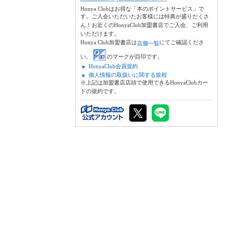
Honya Clubはお得な「本のポイントサービス」で
す。ご入会いただいたお客様には特典が盛りだくさ
ん！お近くのHonyaClub加盟書店でご入会、ご利用
いただけます。
Honya Club加盟書店は
にてご確認くださ
店舗一覧
い。
のマークが目印です。
HonyaClub会員規約
個人情報の取扱いに関する規程
※上記は加盟書店店頭で使用できるHonyaClubカー
ドの規約です。