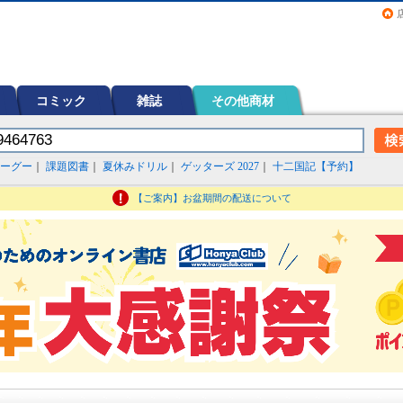
画（コミック）など在庫も充実
コミック
雑誌
その他商材
ーグー
｜
課題図書
｜
夏休みドリル
｜
ゲッターズ 2027
｜
十二国記【予約】
【ご案内】お盆期間の配送について