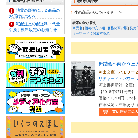
重要なお知らせ
検索結果
地震の影響による商品の
1
件の商品がみつかりました
お届けについて
表示の並び替え
宅配注文の配送料・代金
商品名
価格の安い順
価格の高い順
発売
引換手数料改定のお知らせ
キーワードに関連する順
舞踏会へ向かう三
河出文庫 ハ１０ー
リチャード・パワー
河出書房新社 (文庫)
【2018年07月発売】 I
価格：1,210円（本体
在庫状況：在庫あり（