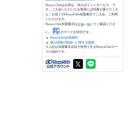
Honya Clubはお得な「本のポイントサービス」で
す。ご入会いただいたお客様には特典が盛りだくさ
ん！お近くのHonyaClub加盟書店でご入会、ご利用
いただけます。
Honya Club加盟書店は
にてご確認くださ
店舗一覧
い。
のマークが目印です。
HonyaClub会員規約
個人情報の取扱いに関する規程
※上記は加盟書店店頭で使用できるHonyaClubカー
ドの規約です。