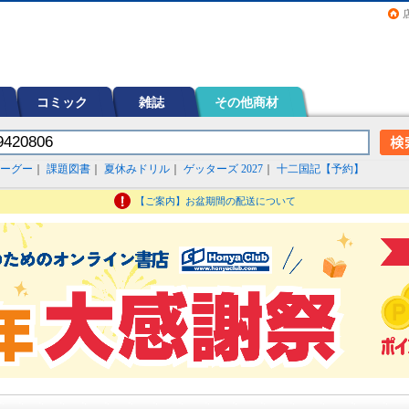
画（コミック）など在庫も充実
コミック
雑誌
その他商材
ーグー
｜
課題図書
｜
夏休みドリル
｜
ゲッターズ 2027
｜
十二国記【予約】
【ご案内】お盆期間の配送について