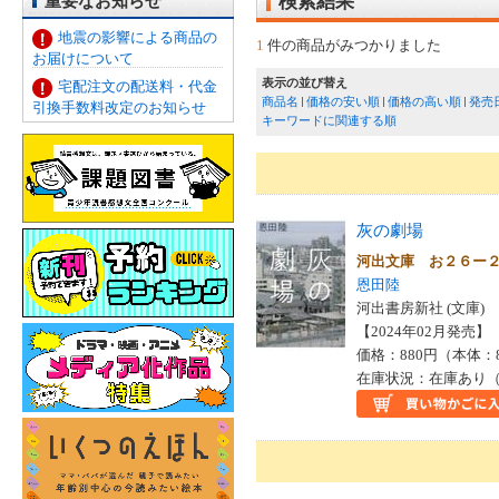
重要なお知らせ
検索結果
地震の影響による商品の
1
件の商品がみつかりました
お届けについて
表示の並び替え
宅配注文の配送料・代金
商品名
価格の安い順
価格の高い順
発売
引換手数料改定のお知らせ
キーワードに関連する順
灰の劇場
河出文庫 お２６ー
恩田陸
河出書房新社 (文庫)
【2024年02月発売】 I
価格：880円（本体：
在庫状況：在庫あり（