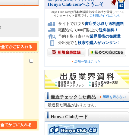
Honya Club.comへようこそ
Honya Club.comは日本出版販売株式会社が運営している
インターネット書店です。
ご利用ガイドはこちら
サイトで注文&
書店受け取り送料無料
順
宅配なら3,000円以上で
送料無料！
予約も取り寄せも
業界屈指の在庫量
外出先でも
検索や購入がカンタン！
店舗一覧はこちら
最近チェックした商品
履歴を残さない
最近見た商品がありません。
Honya Clubカード