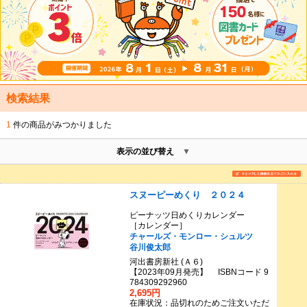
検索結果
1
件の商品がみつかりました
表示の並び替え
スヌーピーめくり ２０２４
ピーナッツ日めくりカレンダー
［カレンダー］
チャールズ・モンロー・シュルツ
谷川俊太郎
河出書房新社 (Ａ６)
【2023年09月発売】 ISBNコード 9
784309292960
2,695円
在庫状況：品切れのためご注文いただ