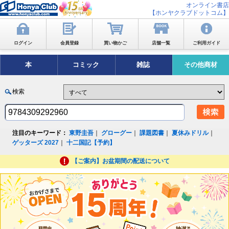
オンライン書店
【ホンヤクラブドットコム】
ログイン
会員登録
買い物かご
店舗一覧
ご利用ガイド
本
コミック
雑誌
その他商材
検索
注目のキーワード：
東野圭吾
｜
グローグー
｜
課題図書
｜
夏休みドリル
｜
ゲッターズ 2027
｜
十二国記【予約】
【ご案内】お盆期間の配送について