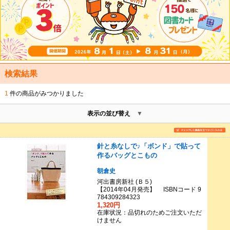
検索結果
1
件の商品がみつかりました
表示の並び替え
針と糸なしで♪「ボンド」で貼って
作るバッグとこもの
朝倉史
河出書房新社 (Ｂ５)
【2014年04月発売】 ISBNコード 9
784309284323
1,320円
在庫状況：品切れのためご注文いただ
けません