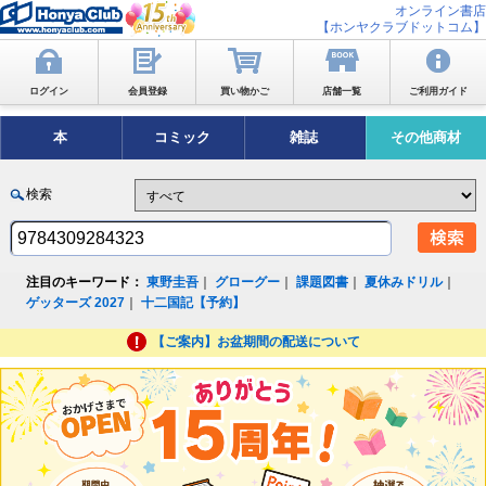
オンライン書店
【ホンヤクラブドットコム】
ログイン
会員登録
買い物かご
店舗一覧
ご利用ガイド
本
コミック
雑誌
その他商材
検索
注目のキーワード：
東野圭吾
｜
グローグー
｜
課題図書
｜
夏休みドリル
｜
ゲッターズ 2027
｜
十二国記【予約】
【ご案内】お盆期間の配送について