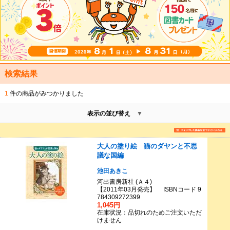
検索結果
1
件の商品がみつかりました
表示の並び替え
大人の塗り絵 猫のダヤンと不思
議な国編
池田あきこ
河出書房新社 (Ａ４)
【2011年03月発売】 ISBNコード 9
784309272399
1,045円
在庫状況：品切れのためご注文いただ
けません