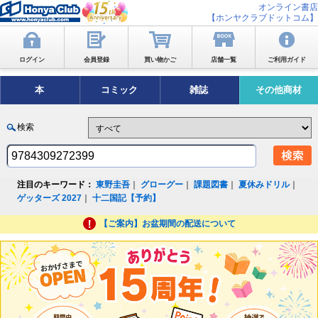
オンライン書店
【ホンヤクラブドットコム】
ログイン
会員登録
買い物かご
店舗一覧
ご利用ガイド
本
コミック
雑誌
その他商材
検索
注目のキーワード：
東野圭吾
｜
グローグー
｜
課題図書
｜
夏休みドリル
｜
ゲッターズ 2027
｜
十二国記【予約】
【ご案内】お盆期間の配送について