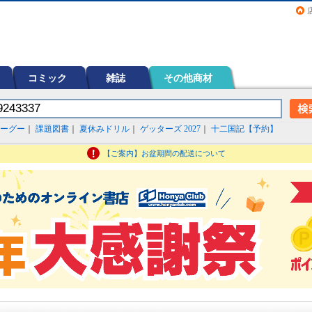
画（コミック）など在庫も充実
コミック
雑誌
その他商材
ーグー
｜
課題図書
｜
夏休みドリル
｜
ゲッターズ 2027
｜
十二国記【予約】
【ご案内】お盆期間の配送について