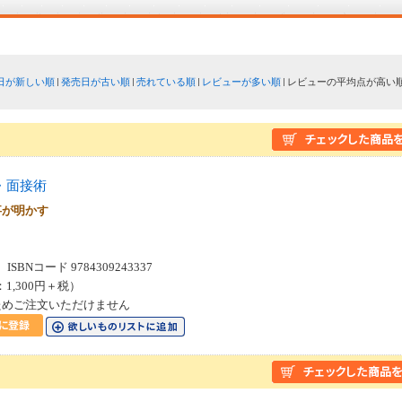
日が新しい順
発売日が古い順
売れている順
レビューが多い順
レビューの平均点が高い
・面接術
事が明かす
SBNコード 9784309243337
：1,300円＋税）
ためご注文いただけません