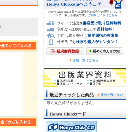
Honya Club.comへようこそ
Honya Club.comは日本出版販売株式会社が運営している
インターネット書店です。
ご利用ガイドはこちら
サイトで注文&
書店受け取り送料無料
順
宅配なら3,000円以上で
送料無料！
予約も取り寄せも
業界屈指の在庫量
外出先でも
検索や購入がカンタン！
店舗一覧はこちら
最近チェックした商品
履歴を残さない
最近見た商品がありません。
Honya Clubカード