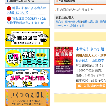
重要なお知らせ
検索結果
地震の影響による商品の
1
件の商品がみつかりました
お届けについて
表示の並び替え
宅配注文の配送料・代金
商品名
価格の安い順
価格の高い順
発売
引換手数料改定のお知らせ
キーワードに関連する順
本音を引き出す超
採用の達人と元・刑
杉井保之
山近義幸
河出書房新社 (Ｂ６)
【2005年02月発売】 I
価格：1,430円（本体
在庫状況：品切れの