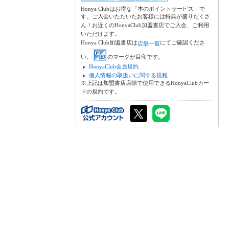
Honya Clubはお得な「本のポイントサービス」で
す。ご入会いただいたお客様には特典が盛りだくさ
ん！お近くのHonyaClub加盟書店でご入会、ご利用
いただけます。
Honya Club加盟書店は
にてご確認くださ
店舗一覧
い。
のマークが目印です。
HonyaClub会員規約
個人情報の取扱いに関する規程
※上記は加盟書店店頭で使用できるHonyaClubカー
ドの規約です。